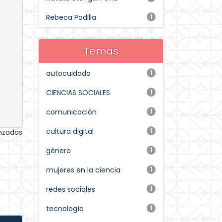
Rebeca Padilla
1
Temas
autocuidado
1
CIENCIAS SOCIALES
1
comunicación
1
cultura digital
1
anzados
género
1
mujeres en la ciencia
1
redes sociales
1
tecnología
1