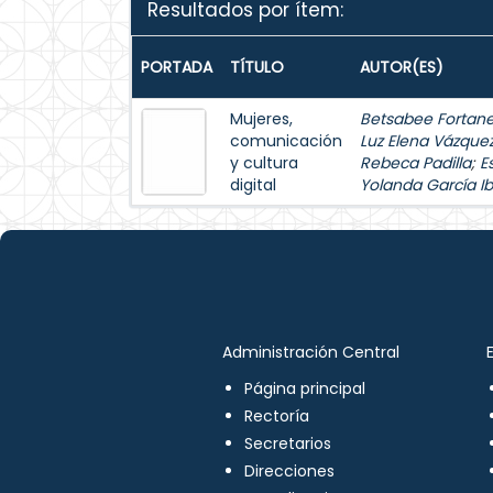
Resultados por ítem:
PORTADA
TÍTULO
AUTOR(ES)
Mujeres,
Betsabee Fortanel
comunicación
Luz Elena Vázque
y cultura
Rebeca Padilla
;
E
digital
Yolanda García Ib
Administración Central
Página principal
Rectoría
Secretarios
Direcciones