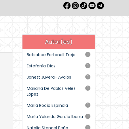
Autor(es)
Betsabee Fortanell Trejo
1
Estefanía Díaz
1
Janett Juvera- Avalos
1
Mariana De Pablos Vélez
1
López
María Rocío Espínola
1
María Yolanda García Ibarra
1
Natalia Stengel Peña
1