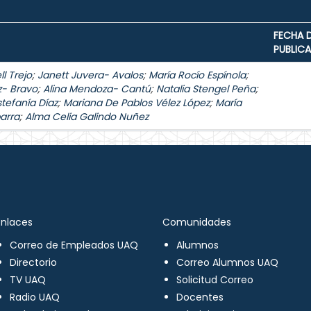
FECHA 
PUBLIC
l Trejo
;
Janett Juvera- Avalos
;
María Rocío Espínola
;
z- Bravo
;
Alina Mendoza- Cantú
;
Natalia Stengel Peña
;
stefanía Díaz
;
Mariana De Pablos Vélez López
;
María
arra
;
Alma Celia Galindo Nuñez
Enlaces
Comunidades
Correo de Empleados UAQ
Alumnos
Directorio
Correo Alumnos UAQ
TV UAQ
Solicitud Correo
Radio UAQ
Docentes