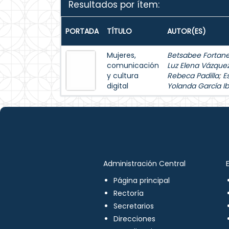
Resultados por ítem:
PORTADA
TÍTULO
AUTOR(ES)
Mujeres,
Betsabee Fortanel
comunicación
Luz Elena Vázque
y cultura
Rebeca Padilla
;
E
digital
Yolanda García Ib
Administración Central
Página principal
Rectoría
Secretarios
Direcciones