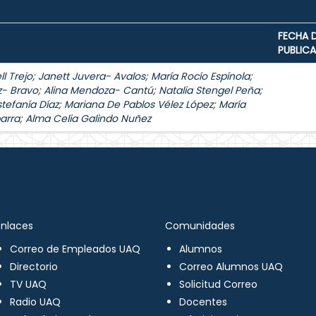
FECHA 
PUBLIC
l Trejo
;
Janett Juvera- Avalos
;
María Rocío Espínola
;
z- Bravo
;
Alina Mendoza- Cantú
;
Natalia Stengel Peña
;
stefanía Díaz
;
Mariana De Pablos Vélez López
;
María
arra
;
Alma Celia Galindo Nuñez
Enlaces
Comunidades
Correo de Empleados UAQ
Alumnos
Directorio
Correo Alumnos UAQ
TV UAQ
Solicitud Correo
Radio UAQ
Docentes