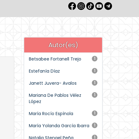
Autor(es)
Betsabee Fortanell Trejo
1
Estefanía Díaz
1
Janett Juvera- Avalos
1
Mariana De Pablos Vélez
1
López
María Rocío Espínola
1
María Yolanda García Ibarra
1
Natalia Stengel Peña
1