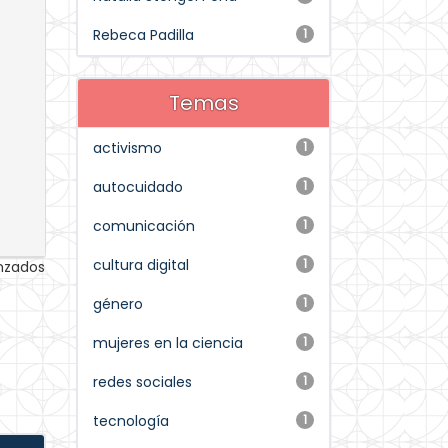
Rebeca Padilla
1
Temas
activismo
1
autocuidado
1
comunicación
1
cultura digital
1
anzados
género
1
mujeres en la ciencia
1
redes sociales
1
tecnología
1