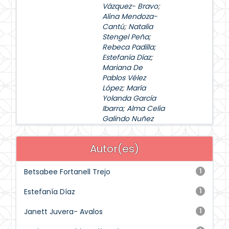
Vázquez- Bravo
;
Alina Mendoza-
Cantú
;
Natalia
Stengel Peña
;
Rebeca Padilla
;
Estefanía Díaz
;
Mariana De
Pablos Vélez
López
;
María
Yolanda García
Ibarra
;
Alma Celia
Galindo Nuñez
Autor(es)
Betsabee Fortanell Trejo
1
Estefanía Díaz
1
Janett Juvera- Avalos
1