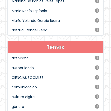
Mariana De Pablos Vélez López
1
María Rocío Espínola
1
María Yolanda García Ibarra
1
Natalia Stengel Peña
1
Temas
activismo
1
autocuidado
1
CIENCIAS SOCIALES
1
comunicación
1
cultura digital
1
género
1