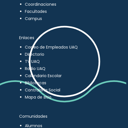
Coordinaciones
Facultades
Campus
Enlaces
Correo de Empleados UAQ
Directorio
TV UAQ
Radio UAQ
Calendario Escolar
Bibliotecas
Contraloría Social
Mapa de sitio
Comunidades
Alumnos