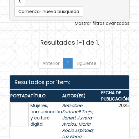
Comenzar nueva busqueda
Mostrar filtros avanzados
Resultados 1-1 de 1.
Anterior
1
Siguiente
Resultados por ítem:
FECHA DE
PORTADA
TÍTULO
AUTOR(ES)
PUBLICACIÓN
Mujeres,
Betsabee
2025
comunicación
Fortanell Trejo
;
y cultura
Janett Juvera-
digital
Avalos
;
María
Rocío Espínola
;
Luz Elena