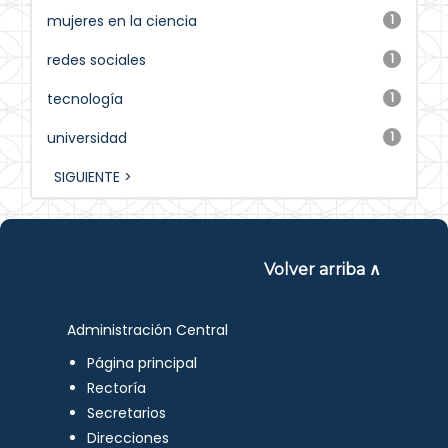
mujeres en la ciencia
1
redes sociales
1
tecnología
1
universidad
1
SIGUIENTE >
Volver arriba ∧
Administración Central
Página principal
Rectoría
Secretarios
Direcciones