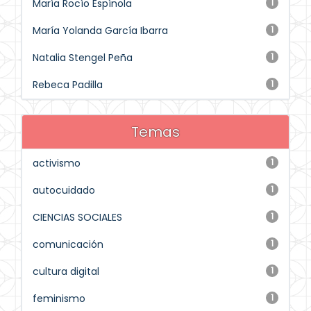
María Rocío Espínola
1
María Yolanda García Ibarra
1
Natalia Stengel Peña
1
Rebeca Padilla
1
Temas
activismo
1
autocuidado
1
CIENCIAS SOCIALES
1
comunicación
1
cultura digital
1
feminismo
1