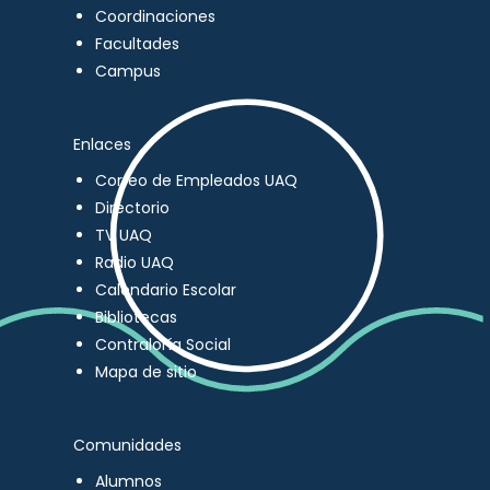
Coordinaciones
Facultades
Campus
Enlaces
Correo de Empleados UAQ
Directorio
TV UAQ
Radio UAQ
Calendario Escolar
Bibliotecas
Contraloría Social
Mapa de sitio
Comunidades
Alumnos