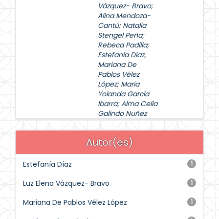
Vázquez- Bravo
;
Alina Mendoza-
Cantú
;
Natalia
Stengel Peña
;
Rebeca Padilla
;
Estefanía Díaz
;
Mariana De
Pablos Vélez
López
;
María
Yolanda García
Ibarra
;
Alma Celia
Galindo Nuñez
Autor(es)
Estefanía Díaz
1
Luz Elena Vázquez- Bravo
1
Mariana De Pablos Vélez López
1