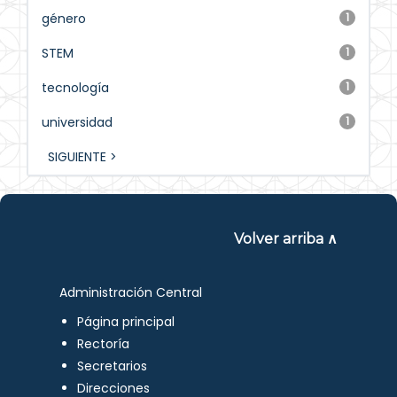
género
1
STEM
1
tecnología
1
universidad
1
SIGUIENTE >
Volver arriba ∧
Administración Central
Página principal
Rectoría
Secretarios
Direcciones