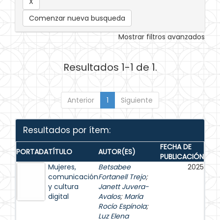
Comenzar nueva busqueda
Mostrar filtros avanzados
Resultados 1-1 de 1.
Anterior
1
Siguiente
Resultados por ítem:
FECHA DE
PORTADA
TÍTULO
AUTOR(ES)
PUBLICACIÓN
Mujeres,
Betsabee
2025
comunicación
Fortanell Trejo
;
y cultura
Janett Juvera-
digital
Avalos
;
María
Rocío Espínola
;
Luz Elena