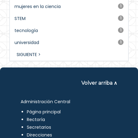
mujeres en la ciencia
1
STEM
1
tecnología
1
universidad
1
SIGUIENTE >
Volver arriba ∧
Administración Central
Página principal
Rectoría
Secretarios
Direcciones