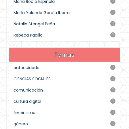
María Rocío Espínola
1
María Yolanda García Ibarra
1
Natalia Stengel Peña
1
Rebeca Padilla
1
Temas
autocuidado
1
CIENCIAS SOCIALES
1
comunicación
1
cultura digital
1
feminismo
1
género
1