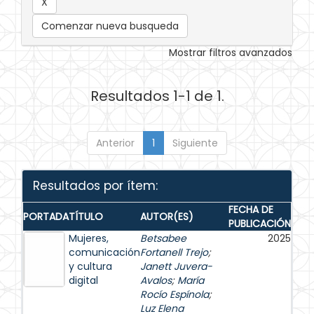
Comenzar nueva busqueda
Mostrar filtros avanzados
Resultados 1-1 de 1.
Anterior
1
Siguiente
Resultados por ítem:
FECHA DE
PORTADA
TÍTULO
AUTOR(ES)
PUBLICACIÓN
Mujeres,
Betsabee
2025
comunicación
Fortanell Trejo
;
y cultura
Janett Juvera-
digital
Avalos
;
María
Rocío Espínola
;
Luz Elena