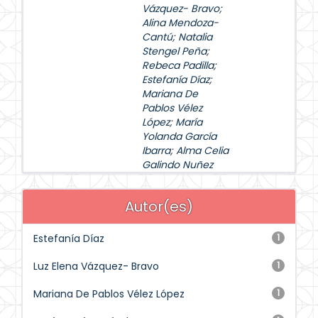
Vázquez- Bravo
;
Alina Mendoza-
Cantú
;
Natalia
Stengel Peña
;
Rebeca Padilla
;
Estefanía Díaz
;
Mariana De
Pablos Vélez
López
;
María
Yolanda García
Ibarra
;
Alma Celia
Galindo Nuñez
Autor(es)
Estefanía Díaz
1
Luz Elena Vázquez- Bravo
1
Mariana De Pablos Vélez López
1