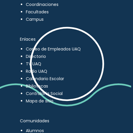
Coordinaciones
Facultades
Campus
Enlaces
Correo de Empleados UAQ
Directorio
TV UAQ
Radio UAQ
Calendario Escolar
Bibliotecas
Contraloría Social
Mapa de sitio
Comunidades
Alumnos