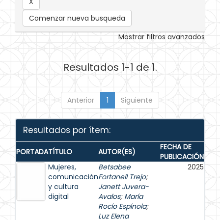
Comenzar nueva busqueda
Mostrar filtros avanzados
Resultados 1-1 de 1.
Anterior
1
Siguiente
Resultados por ítem:
FECHA DE
PORTADA
TÍTULO
AUTOR(ES)
PUBLICACIÓN
Mujeres,
Betsabee
2025
comunicación
Fortanell Trejo
;
y cultura
Janett Juvera-
digital
Avalos
;
María
Rocío Espínola
;
Luz Elena