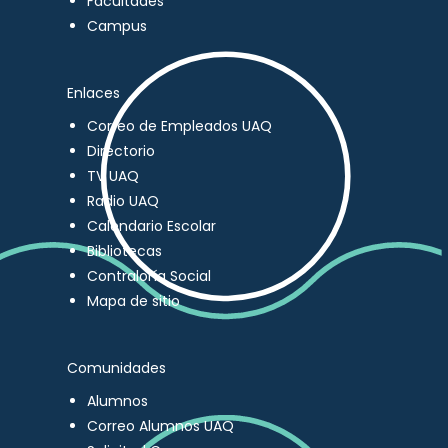
Facultades
Campus
Enlaces
Correo de Empleados UAQ
Directorio
TV UAQ
Radio UAQ
Calendario Escolar
Bibliotecas
Contraloría Social
Mapa de sitio
Comunidades
Alumnos
Correo Alumnos UAQ