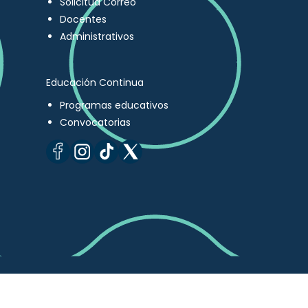
Solicitud Correo
Docentes
Administrativos
Educación Continua
Programas educativos
Convocatorias