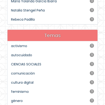
María Yolanda García Ibarra
1
Natalia Stengel Peña
1
Rebeca Padilla
1
Temas
activismo
1
autocuidado
1
CIENCIAS SOCIALES
1
comunicación
1
cultura digital
1
feminismo
1
género
1