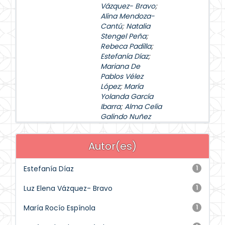
Vázquez- Bravo
;
Alina Mendoza-
Cantú
;
Natalia
Stengel Peña
;
Rebeca Padilla
;
Estefanía Díaz
;
Mariana De
Pablos Vélez
López
;
María
Yolanda García
Ibarra
;
Alma Celia
Galindo Nuñez
Autor(es)
Estefanía Díaz
1
Luz Elena Vázquez- Bravo
1
María Rocío Espínola
1