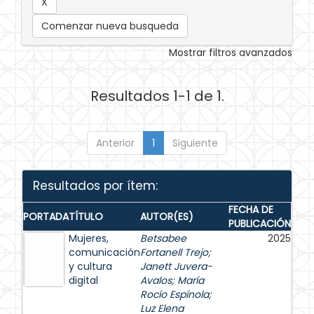
Comenzar nueva busqueda
Mostrar filtros avanzados
Resultados 1-1 de 1.
Anterior
1
Siguiente
Resultados por ítem:
FECHA DE
PORTADA
TÍTULO
AUTOR(ES)
PUBLICACIÓN
Mujeres,
Betsabee
2025
comunicación
Fortanell Trejo
;
y cultura
Janett Juvera-
digital
Avalos
;
María
Rocío Espínola
;
Luz Elena