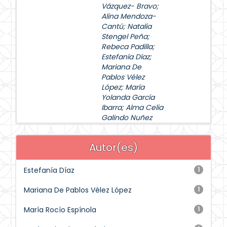
Vázquez- Bravo
;
Alina Mendoza-
Cantú
;
Natalia
Stengel Peña
;
Rebeca Padilla
;
Estefanía Díaz
;
Mariana De
Pablos Vélez
López
;
María
Yolanda García
Ibarra
;
Alma Celia
Galindo Nuñez
Autor(es)
Estefanía Díaz
1
Mariana De Pablos Vélez López
1
María Rocío Espínola
1