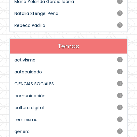
María Yolanda García Ibarra
1
Natalia Stengel Peña
1
Rebeca Padilla
1
Temas
activismo
1
autocuidado
1
CIENCIAS SOCIALES
1
comunicación
1
cultura digital
1
feminismo
1
género
1