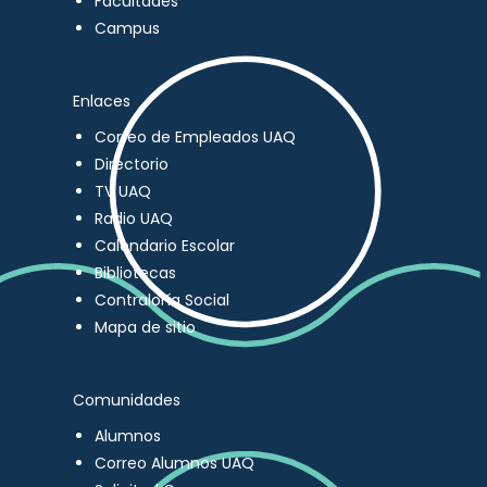
Facultades
Campus
Enlaces
Correo de Empleados UAQ
Directorio
TV UAQ
Radio UAQ
Calendario Escolar
Bibliotecas
Contraloría Social
Mapa de sitio
Comunidades
Alumnos
Correo Alumnos UAQ