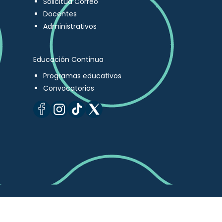
Solicitud Correo
Docentes
Administrativos
Educación Continua
Programas educativos
Convocatorias