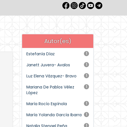
Autor(es)
Estefanía Díaz
1
Janett Juvera- Avalos
1
Luz Elena Vázquez- Bravo
1
Mariana De Pablos Vélez
1
López
María Rocío Espínola
1
María Yolanda García Ibarra
1
Natalia Stengel Peña
1