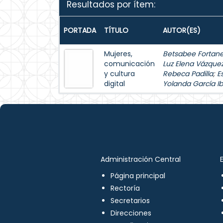
Resultados por ítem:
PORTADA
TÍTULO
AUTOR(ES)
Mujeres,
Betsabee Fortanel
comunicación
Luz Elena Vázque
y cultura
Rebeca Padilla
;
E
digital
Yolanda García Ib
Administración Central
Página principal
Rectoría
Secretarios
Direcciones