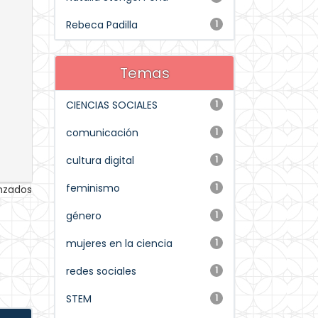
Rebeca Padilla
1
Temas
CIENCIAS SOCIALES
1
comunicación
1
cultura digital
1
feminismo
1
anzados
género
1
mujeres en la ciencia
1
redes sociales
1
STEM
1