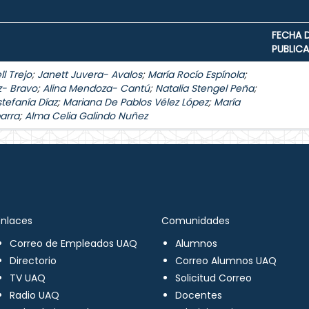
FECHA 
PUBLIC
l Trejo
;
Janett Juvera- Avalos
;
María Rocío Espínola
;
z- Bravo
;
Alina Mendoza- Cantú
;
Natalia Stengel Peña
;
stefanía Díaz
;
Mariana De Pablos Vélez López
;
María
arra
;
Alma Celia Galindo Nuñez
Enlaces
Comunidades
Correo de Empleados UAQ
Alumnos
Directorio
Correo Alumnos UAQ
TV UAQ
Solicitud Correo
Radio UAQ
Docentes