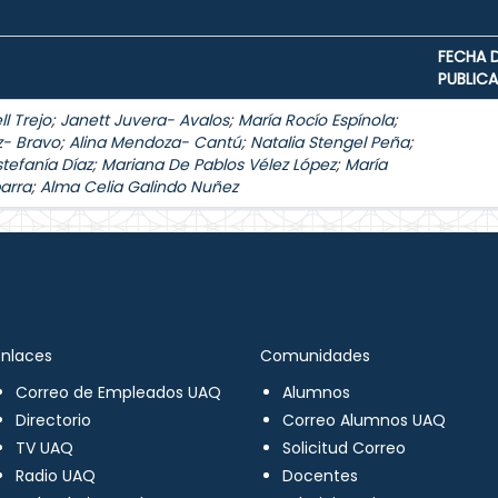
FECHA 
PUBLIC
l Trejo
;
Janett Juvera- Avalos
;
María Rocío Espínola
;
z- Bravo
;
Alina Mendoza- Cantú
;
Natalia Stengel Peña
;
stefanía Díaz
;
Mariana De Pablos Vélez López
;
María
arra
;
Alma Celia Galindo Nuñez
Enlaces
Comunidades
Correo de Empleados UAQ
Alumnos
Directorio
Correo Alumnos UAQ
TV UAQ
Solicitud Correo
Radio UAQ
Docentes