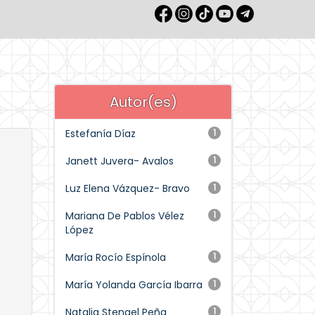
Autor(es)
Estefanía Díaz
1
Janett Juvera- Avalos
1
Luz Elena Vázquez- Bravo
1
Mariana De Pablos Vélez
1
López
María Rocío Espínola
1
María Yolanda García Ibarra
1
Natalia Stengel Peña
1