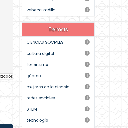
Rebeca Padilla
1
Temas
CIENCIAS SOCIALES
1
cultura digital
1
feminismo
1
género
1
anzados
mujeres en la ciencia
1
redes sociales
1
STEM
1
tecnología
1