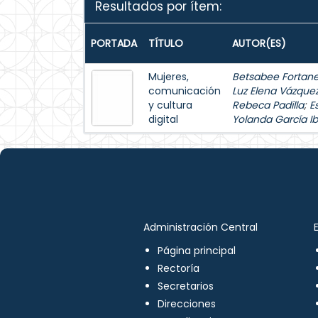
Resultados por ítem:
PORTADA
TÍTULO
AUTOR(ES)
Mujeres,
Betsabee Fortanel
comunicación
Luz Elena Vázque
y cultura
Rebeca Padilla
;
E
digital
Yolanda García Ib
Administración Central
Página principal
Rectoría
Secretarios
Direcciones