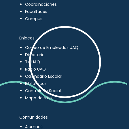
Coordinaciones
Facultades
Campus
Enlaces
Correo de Empleados UAQ
Directorio
TV UAQ
Radio UAQ
Calendario Escolar
Bibliotecas
Contraloría Social
Mapa de sitio
Comunidades
Alumnos