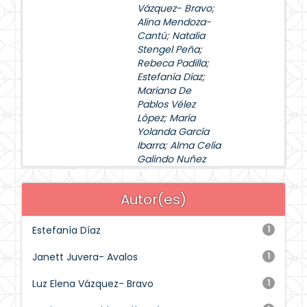
Vázquez- Bravo
;
Alina Mendoza-
Cantú
;
Natalia
Stengel Peña
;
Rebeca Padilla
;
Estefanía Díaz
;
Mariana De
Pablos Vélez
López
;
María
Yolanda García
Ibarra
;
Alma Celia
Galindo Nuñez
Autor(es)
Estefanía Díaz
1
Janett Juvera- Avalos
1
Luz Elena Vázquez- Bravo
1