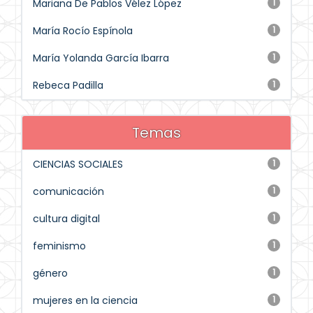
Mariana De Pablos Vélez López
1
María Rocío Espínola
1
María Yolanda García Ibarra
1
Rebeca Padilla
1
Temas
CIENCIAS SOCIALES
1
comunicación
1
cultura digital
1
feminismo
1
género
1
mujeres en la ciencia
1