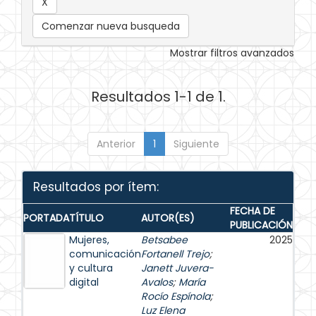
Comenzar nueva busqueda
Mostrar filtros avanzados
Resultados 1-1 de 1.
Anterior
1
Siguiente
Resultados por ítem:
FECHA DE
PORTADA
TÍTULO
AUTOR(ES)
PUBLICACIÓN
Mujeres,
Betsabee
2025
comunicación
Fortanell Trejo
;
y cultura
Janett Juvera-
digital
Avalos
;
María
Rocío Espínola
;
Luz Elena