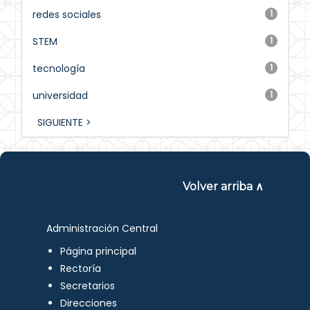
redes sociales
1
STEM
1
tecnología
1
universidad
1
SIGUIENTE >
Volver arriba ∧
Administración Central
Página principal
Rectoría
Secretarios
Direcciones