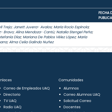
FECHA 
PUBLIC
l Trejo
;
Janett Juvera- Avalos
;
María Rocío Espínola
;
z- Bravo
;
Alina Mendoza- Cantú
;
Natalia Stengel Peña
;
stefanía Díaz
;
Mariana De Pablos Vélez López
;
María
arra
;
Alma Celia Galindo Nuñez
Enlaces
Comunidades
Correo de Empleados UAQ
Alumnos
Directorio
Correo Alumnos UAQ
TV UAQ
Solicitud Correo
Radio UAQ
Docentes