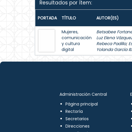
Resultados por ítem:
PORTADA
TÍTULO
AUTOR(ES)
Mujeres,
Betsabee Fortanel
comunicación
Luz Elena Vázque
y cultura
Rebeca Padilla
;
E
digital
Yolanda García Ib
Administración Central
Página principal
Rectoría
Secretarios
Direcciones