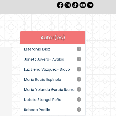
Autor(es)
Estefanía Díaz
1
Janett Juvera- Avalos
1
Luz Elena Vázquez- Bravo
1
María Rocío Espínola
1
María Yolanda García Ibarra
1
Natalia Stengel Peña
1
Rebeca Padilla
1