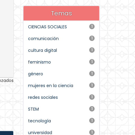
Temas
CIENCIAS SOCIALES
1
comunicación
1
cultura digital
1
feminismo
1
género
1
anzados
mujeres en la ciencia
1
redes sociales
1
STEM
1
tecnología
1
universidad
1