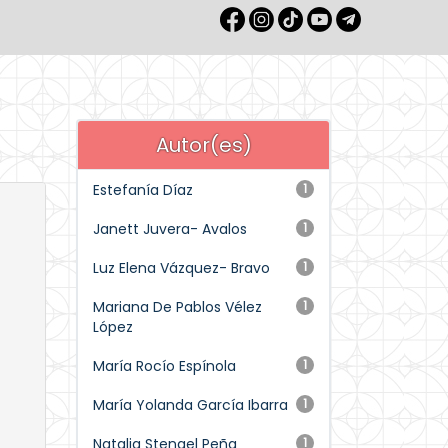
Autor(es)
Estefanía Díaz
1
Janett Juvera- Avalos
1
Luz Elena Vázquez- Bravo
1
Mariana De Pablos Vélez
1
López
María Rocío Espínola
1
María Yolanda García Ibarra
1
Natalia Stengel Peña
1