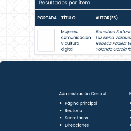
Resultados por ítem:
PORTADA
TÍTULO
AUTOR(ES)
Mujeres,
Betsabee Fortanel
comunicación
Luz Elena Vázque
y cultura
Rebeca Padilla
;
E
digital
Yolanda García Ib
Administración Central
Página principal
Rectoría
Secretarios
Direcciones