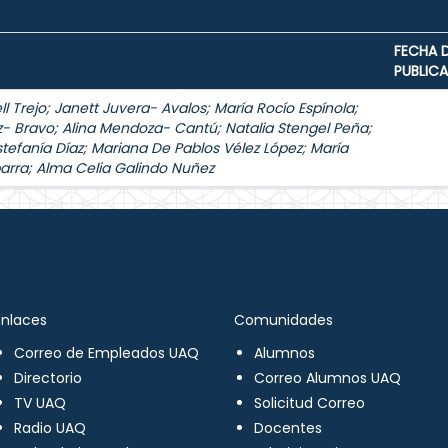
FECHA 
PUBLIC
l Trejo
;
Janett Juvera- Avalos
;
María Rocío Espínola
;
z- Bravo
;
Alina Mendoza- Cantú
;
Natalia Stengel Peña
;
stefanía Díaz
;
Mariana De Pablos Vélez López
;
María
arra
;
Alma Celia Galindo Nuñez
Enlaces
Comunidades
Correo de Empleados UAQ
Alumnos
Directorio
Correo Alumnos UAQ
TV UAQ
Solicitud Correo
Radio UAQ
Docentes