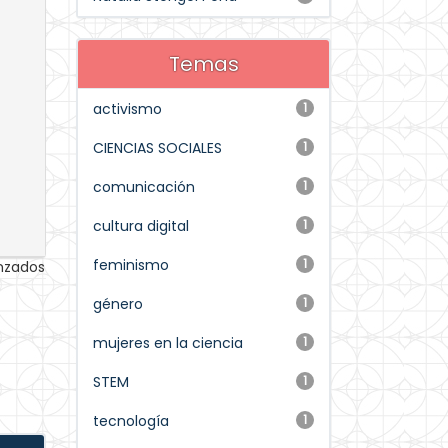
Temas
activismo
1
CIENCIAS SOCIALES
1
comunicación
1
cultura digital
1
feminismo
1
anzados
género
1
mujeres en la ciencia
1
STEM
1
tecnología
1