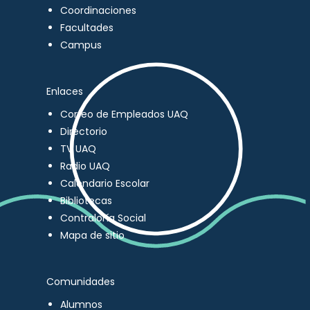
Coordinaciones
Facultades
Campus
Enlaces
Correo de Empleados UAQ
Directorio
TV UAQ
Radio UAQ
Calendario Escolar
Bibliotecas
Contraloría Social
Mapa de sitio
Comunidades
Alumnos