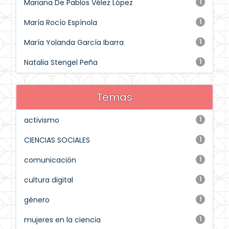
Mariana De Pablos Vélez López
1
María Rocío Espínola
1
María Yolanda García Ibarra
1
Natalia Stengel Peña
1
Temas
activismo
1
CIENCIAS SOCIALES
1
comunicación
1
cultura digital
1
género
1
mujeres en la ciencia
1