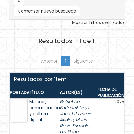
Comenzar nueva busqueda
Mostrar filtros avanzados
Resultados 1-1 de 1.
Anterior
1
Siguiente
Resultados por ítem:
FECHA DE
PORTADA
TÍTULO
AUTOR(ES)
PUBLICACIÓN
Mujeres,
Betsabee
2025
comunicación
Fortanell Trejo
;
y cultura
Janett Juvera-
digital
Avalos
;
María
Rocío Espínola
;
Luz Elena