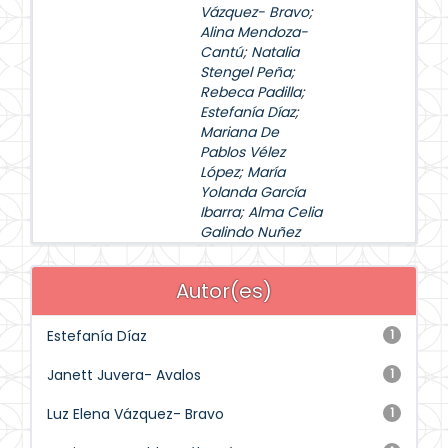
Vázquez- Bravo
;
Alina Mendoza-
Cantú
;
Natalia
Stengel Peña
;
Rebeca Padilla
;
Estefanía Díaz
;
Mariana De
Pablos Vélez
López
;
María
Yolanda García
Ibarra
;
Alma Celia
Galindo Nuñez
Autor(es)
Estefanía Díaz
1
Janett Juvera- Avalos
1
Luz Elena Vázquez- Bravo
1