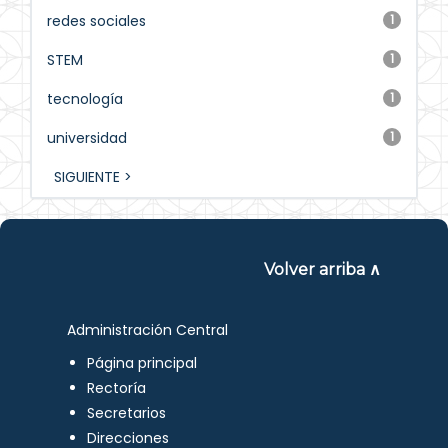
redes sociales
1
STEM
1
tecnología
1
universidad
1
SIGUIENTE >
Volver arriba ∧
Administración Central
Página principal
Rectoría
Secretarios
Direcciones