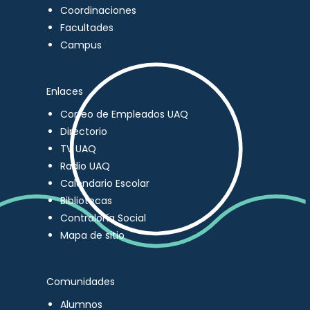
Coordinaciones
Facultades
Campus
Enlaces
Correo de Empleados UAQ
Directorio
TV UAQ
Radio UAQ
Calendario Escolar
Bibliotecas
Contraloría Social
Mapa de sitio
Comunidades
Alumnos