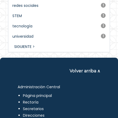
redes sociales
1
STEM
1
tecnología
1
universidad
1
SIGUIENTE >
Volver arriba ∧
Administración Central
Página principal
Rectoría
Secretarios
Direcciones