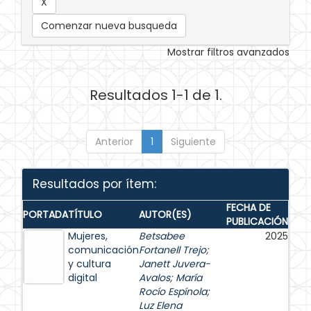
Comenzar nueva busqueda
Mostrar filtros avanzados
Resultados 1-1 de 1.
Anterior
1
Siguiente
Resultados por ítem:
FECHA DE
PORTADA
TÍTULO
AUTOR(ES)
PUBLICACIÓN
Mujeres,
Betsabee
2025
comunicación
Fortanell Trejo
;
y cultura
Janett Juvera-
digital
Avalos
;
María
Rocío Espínola
;
Luz Elena