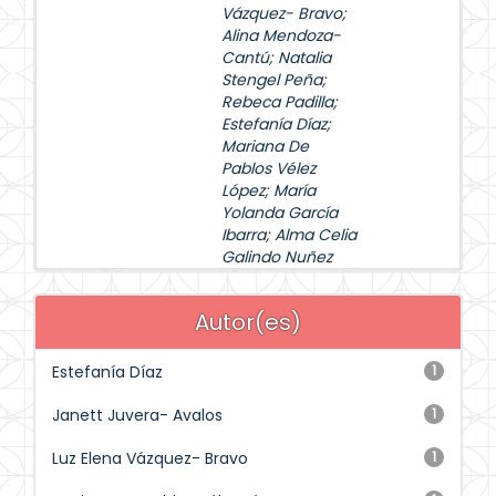
Vázquez- Bravo
;
Alina Mendoza-
Cantú
;
Natalia
Stengel Peña
;
Rebeca Padilla
;
Estefanía Díaz
;
Mariana De
Pablos Vélez
López
;
María
Yolanda García
Ibarra
;
Alma Celia
Galindo Nuñez
Autor(es)
Estefanía Díaz
1
Janett Juvera- Avalos
1
Luz Elena Vázquez- Bravo
1