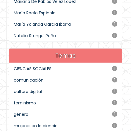
Mariana De Pablos Vélez López
1
María Rocío Espínola
1
María Yolanda García Ibarra
1
Natalia Stengel Peña
1
Temas
CIENCIAS SOCIALES
1
comunicación
1
cultura digital
1
feminismo
1
género
1
mujeres en la ciencia
1