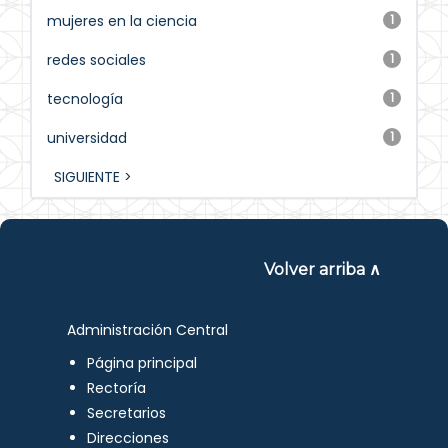
mujeres en la ciencia
1
redes sociales
1
tecnología
1
universidad
1
SIGUIENTE >
Volver arriba ∧
Administración Central
Página principal
Rectoría
Secretarios
Direcciones