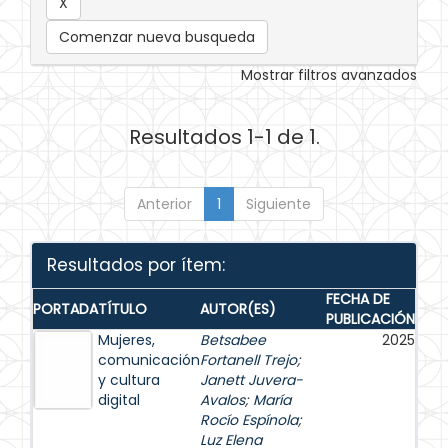
Comenzar nueva busqueda
Mostrar filtros avanzados
Resultados 1-1 de 1.
Anterior
1
Siguiente
Resultados por ítem:
FECHA DE
PORTADA
TÍTULO
AUTOR(ES)
PUBLICACIÓN
Mujeres,
Betsabee
2025
comunicación
Fortanell Trejo
;
y cultura
Janett Juvera-
digital
Avalos
;
María
Rocío Espínola
;
Luz Elena