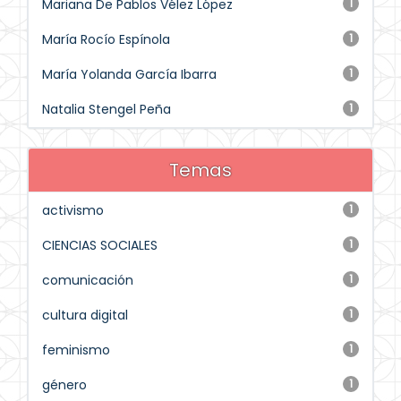
Mariana De Pablos Vélez López
1
María Rocío Espínola
1
María Yolanda García Ibarra
1
Natalia Stengel Peña
1
Temas
activismo
1
CIENCIAS SOCIALES
1
comunicación
1
cultura digital
1
feminismo
1
género
1