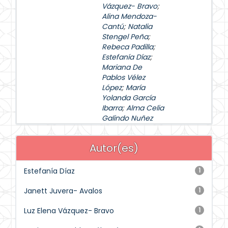
Vázquez- Bravo
;
Alina Mendoza-
Cantú
;
Natalia
Stengel Peña
;
Rebeca Padilla
;
Estefanía Díaz
;
Mariana De
Pablos Vélez
López
;
María
Yolanda García
Ibarra
;
Alma Celia
Galindo Nuñez
Autor(es)
Estefanía Díaz
1
Janett Juvera- Avalos
1
Luz Elena Vázquez- Bravo
1