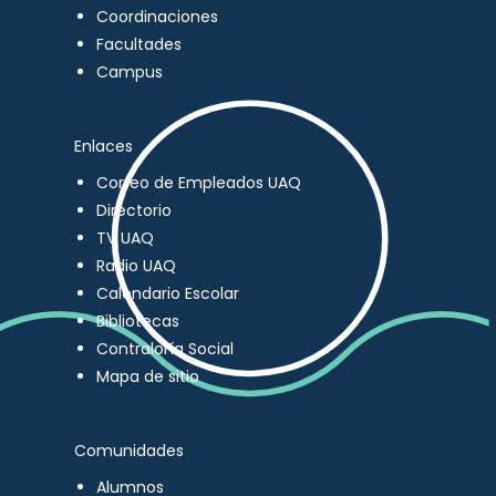
Coordinaciones
Facultades
Campus
Enlaces
Correo de Empleados UAQ
Directorio
TV UAQ
Radio UAQ
Calendario Escolar
Bibliotecas
Contraloría Social
Mapa de sitio
Comunidades
Alumnos