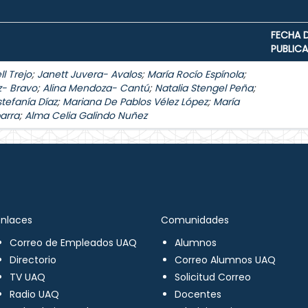
FECHA 
PUBLIC
l Trejo
;
Janett Juvera- Avalos
;
María Rocío Espínola
;
z- Bravo
;
Alina Mendoza- Cantú
;
Natalia Stengel Peña
;
stefanía Díaz
;
Mariana De Pablos Vélez López
;
María
arra
;
Alma Celia Galindo Nuñez
Enlaces
Comunidades
Correo de Empleados UAQ
Alumnos
Directorio
Correo Alumnos UAQ
TV UAQ
Solicitud Correo
Radio UAQ
Docentes