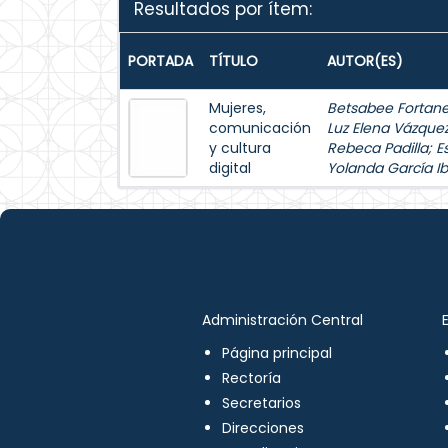
Resultados por ítem:
PORTADA
TÍTULO
AUTOR(ES)
Mujeres,
Betsabee Fortanel
comunicación
Luz Elena Vázque
y cultura
Rebeca Padilla
;
E
digital
Yolanda García Ib
Administración Central
Página principal
Rectoría
Secretarios
Direcciones