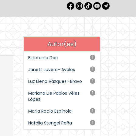
Autor(es)
Estefanía Díaz
1
Janett Juvera- Avalos
1
Luz Elena Vázquez- Bravo
1
Mariana De Pablos Vélez
1
López
María Rocío Espínola
1
Natalia Stengel Peña
1