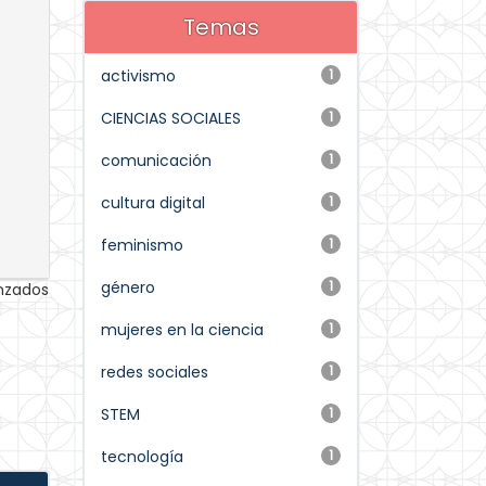
Temas
activismo
1
CIENCIAS SOCIALES
1
comunicación
1
cultura digital
1
feminismo
1
género
1
anzados
mujeres en la ciencia
1
redes sociales
1
STEM
1
tecnología
1