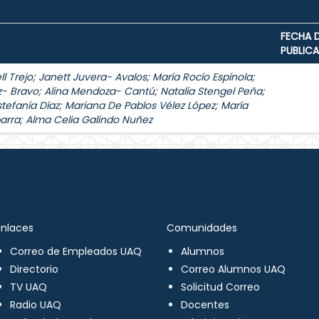
FECHA 
PUBLIC
l Trejo
;
Janett Juvera- Avalos
;
María Rocío Espínola
;
z- Bravo
;
Alina Mendoza- Cantú
;
Natalia Stengel Peña
;
stefanía Díaz
;
Mariana De Pablos Vélez López
;
María
arra
;
Alma Celia Galindo Nuñez
Enlaces
Comunidades
Correo de Empleados UAQ
Alumnos
Directorio
Correo Alumnos UAQ
TV UAQ
Solicitud Correo
Radio UAQ
Docentes