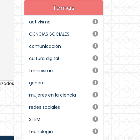
Temas
activismo
1
CIENCIAS SOCIALES
1
comunicación
1
cultura digital
1
feminismo
1
género
1
anzados
mujeres en la ciencia
1
redes sociales
1
STEM
1
tecnología
1