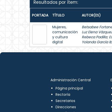
Resultados por ítem:
PORTADA
TÍTULO
AUTOR(ES)
Mujeres,
Betsabee Fortanel
comunicación
Luz Elena Vázque
y cultura
Rebeca Padilla
;
E
digital
Yolanda García Ib
Administración Central
Página principal
Rectoría
Secretarios
Direcciones