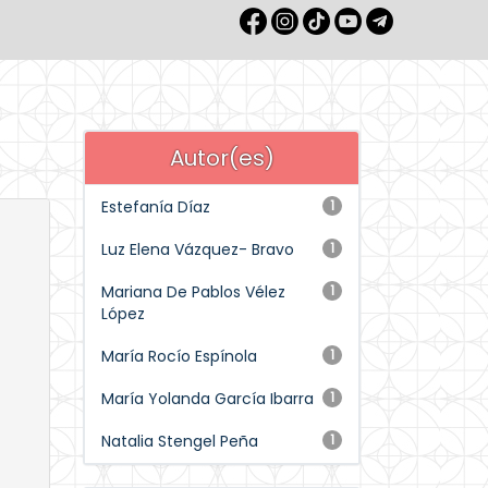
Autor(es)
Estefanía Díaz
1
Luz Elena Vázquez- Bravo
1
Mariana De Pablos Vélez
1
López
María Rocío Espínola
1
María Yolanda García Ibarra
1
Natalia Stengel Peña
1