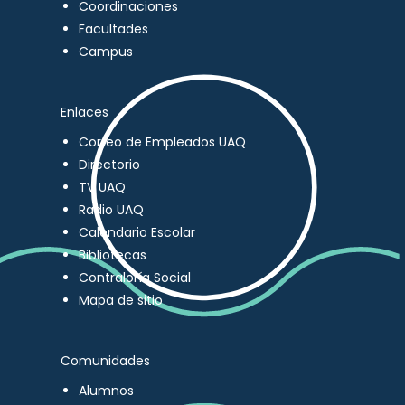
Coordinaciones
Facultades
Campus
Enlaces
Correo de Empleados UAQ
Directorio
TV UAQ
Radio UAQ
Calendario Escolar
Bibliotecas
Contraloría Social
Mapa de sitio
Comunidades
Alumnos