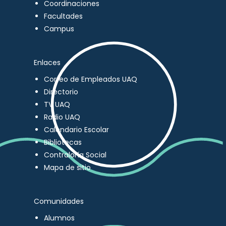
Coordinaciones
Facultades
Campus
Enlaces
Correo de Empleados UAQ
Directorio
TV UAQ
Radio UAQ
Calendario Escolar
Bibliotecas
Contraloría Social
Mapa de sitio
Comunidades
Alumnos