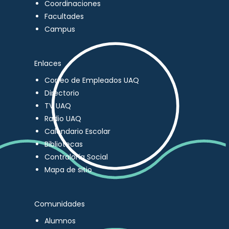
Coordinaciones
Facultades
Campus
Enlaces
Correo de Empleados UAQ
Directorio
TV UAQ
Radio UAQ
Calendario Escolar
Bibliotecas
Contraloría Social
Mapa de sitio
Comunidades
Alumnos